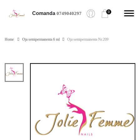
0
Comanda
0749040297
Home
Oja semipermanenta 6 ml
Oja semipermanenta Nr.209